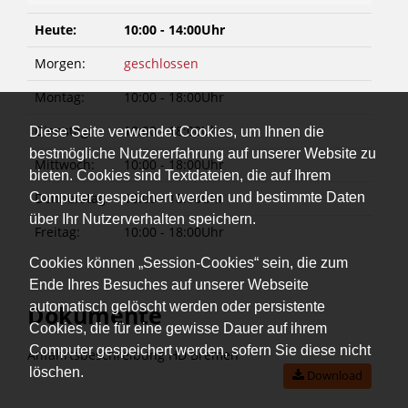
Heute:
10:00 - 14:00Uhr
Morgen:
geschlossen
Montag:
10:00 - 18:00Uhr
Dienstag:
10:00 - 18:00Uhr
Diese Seite verwendet Cookies, um Ihnen die
bestmögliche Nutzererfahrung auf unserer Website zu
Mittwoch:
10:00 - 18:00Uhr
bieten. Cookies sind Textdateien, die auf Ihrem
Computer gespeichert werden und bestimmte Daten
Donnerstag:
10:00 - 18:00Uhr
über Ihr Nutzerverhalten speichern.
Freitag:
10:00 - 18:00Uhr
Cookies können „Session-Cookies“ sein, die zum
Ende Ihres Besuches auf unserer Webseite
automatisch gelöscht werden oder persistente
Dokumente
Cookies, die für eine gewisse Dauer auf ihrem
Computer gespeichert werden, sofern Sie diese nicht
Anfahrtsbeschreibung HD Bremen
löschen.
Download